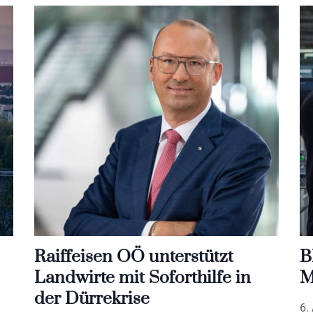
Raiffeisen OÖ unterstützt
B
Landwirte mit Soforthilfe in
M
der Dürrekrise
6.