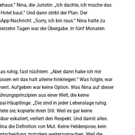
haus.“ Nina, die Juristin: „Ich dachte, ich mache das
otel baut.“ Und dann stirbt der Plan. Der
App-Nachricht: „Sorry, ich bin raus.“ Nina hatte zu
 vierzehn Tagen war die Übergabe. In fünf Monaten
as ruhig, fast nüchtern. „Aber dann habe ich mir
ssen wir das halt alleine hinkriegen.“ Was folgte, war
nt. Aufgeben war keine Option. Was Nina auf dieser
Führungsprinzipien aus einer Welt, die keine
i-Häuptlinge. „Die sind in jeder Lebenslage ruhig.
te sie, kopierte ihren Stil. Weil es gar keine
bar eskaliert, verliert den Respekt. Und damit alles.
Nina die Definition von Mut. Keine Hel
denpose, kein
Entscheidung, trotzdem weiterzumachen. Weil die