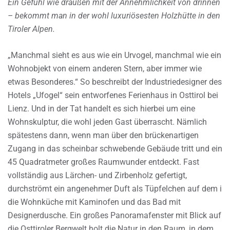
Ein Gefühl wie draußen mit der Annehmlichkeit von drinnen
– bekommt man in der wohl luxuriösesten Holzhütte in den
Tiroler Alpen.
„Manchmal sieht es aus wie ein Urvogel, manchmal wie ein
Wohnobjekt von einem anderen Stern, aber immer wie
etwas Besonderes.“ So beschreibt der Industriedesigner des
Hotels „Ufogel“ sein entworfenes Ferienhaus in Osttirol bei
Lienz. Und in der Tat handelt es sich hierbei um eine
Wohnskulptur, die wohl jeden Gast überrascht. Nämlich
spätestens dann, wenn man über den brückenartigen
Zugang in das scheinbar schwebende Gebäude tritt und ein
45 Quadratmeter großes Raumwunder entdeckt. Fast
vollständig aus Lärchen- und Zirbenholz gefertigt,
durchströmt ein angenehmer Duft als Tüpfelchen auf dem i
die Wohnküche mit Kaminofen und das Bad mit
Designerdusche. Ein großes Panoramafenster mit Blick auf
die Osttiroler Bergwelt holt die Natur in den Raum, in dem