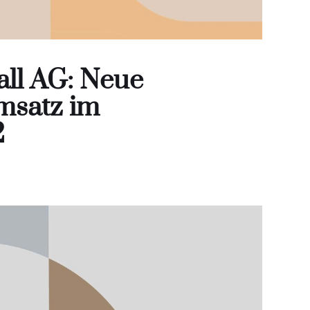
ll AG: Neue
msatz im
2