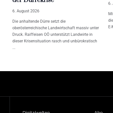
der Dürrekrise
6.
6. August 2026
Mi
di
Die anhaltende Dürre setzt die
E-
oberösterreichische Landwirtschaft massiv unter
Druck. Raiffeisen OÖ unterstützt Landwirte in
dieser Krisensituation rasch und unbürokratisch
Digitalwelten
Abo