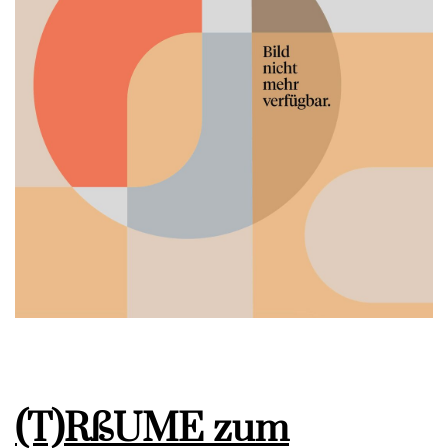
(T)RßUME zum