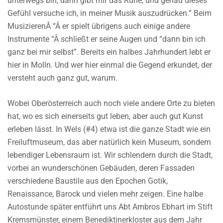
unterwegs bin, dann gibt mir das Ruhe, und genau dieses
Gefühl versuche ich, in meiner Musik auszudrücken.” Beim
MusizierenÂ “Â er spielt übrigens auch einige andere
Instrumente “Â schließt er seine Augen und “dann bin ich
ganz bei mir selbst”. Bereits ein halbes Jahrhundert lebt er
hier in Molln. Und wer hier einmal die Gegend erkundet, der
versteht auch ganz gut, warum.
Wobei Oberösterreich auch noch viele andere Orte zu bieten
hat, wo es sich einerseits gut leben, aber auch gut Kunst
erleben lässt. In Wels (#4) etwa ist die ganze Stadt wie ein
Freiluftmuseum, das aber natürlich kein Museum, sondern
lebendiger Lebensraum ist. Wir schlendern durch die Stadt,
vorbei an wunderschönen Gebäuden, deren Fassaden
verschiedene Baustile aus den Epochen Gotik,
Renaissance, Barock und vielen mehr zeigen. Eine halbe
Autostunde später entführt uns Abt Ambros Ebhart im Stift
Kremsmünster, einem Benediktinerkloster aus dem Jahr