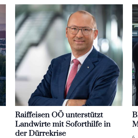
Raiffeisen OÖ unterstützt
B
Landwirte mit Soforthilfe in
M
der Dürrekrise
6.