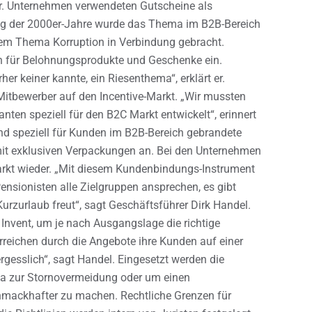
ar. Unternehmen verwendeten Gutscheine als
ng der 2000er-Jahre wurde das Thema im B2B-Bereich
em Thema Korruption in Verbindung gebracht.
n für Belohnungsprodukte und Geschenke ein.
er keiner kannte, ein Riesenthema“, erklärt er.
 Mitbewerber auf den Incentive-Markt. „Wir mussten
ten speziell für den B2C Markt entwickelt“, erinnert
e und speziell für Kunden im B2B-Bereich gebrandete
mit exklusiven Verpackungen an. Bei den Unternehmen
Markt wieder. „Mit diesem Kundenbindungs-Instrument
sionisten alle Zielgruppen ansprechen, es gibt
urzurlaub freut“, sagt Geschäftsführer Dirk Handel.
Invent, um je nach Ausgangslage die richtige
rreichen durch die Angebote ihre Kunden auf einer
rgesslich“, sagt Handel. Eingesetzt werden die
wa zur Stornovermeidung oder um einen
mackhafter zu machen. Rechtliche Grenzen für