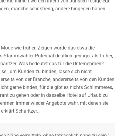
e Richtlinien werden intern von Juristen festgelegt.
ngen, manche sehr streng, andere hingegen haben
n Mode wie früher. Zeigen würde das etwa die
as Stammwähler-Potential deutlich geringer als früher,
 Scharitzer. Was bedeutet das für die Unternehmen?
 sei, um Kunden zu binden, lasse sich nicht
nerseits von der Branche, andererseits von den Kunden
ht gerne binden, für die gibt es nichts Schlimmeres,
rant zu gehen oder in dasselbe Hotel auf Urlaub zu
d nehmen immer wieder Angebote wahr, mit denen sie
rklärt Scharitzer._
en Nähe vermitteln, ohne tatsächlich nahe zu sein.”