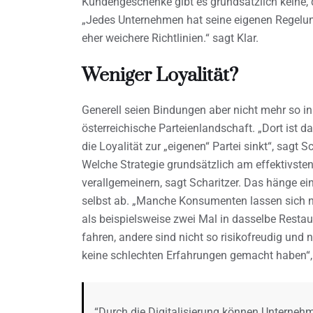
Kundengeschenke gibt es grundsätzlich keine, di
„Jedes Unternehmen hat seine eigenen Regelu
eher weichere Richtlinien.“ sagt Klar.
Weniger Loyalität?
Generell seien Bindungen aber nicht mehr so i
österreichische Parteienlandschaft. „Dort ist d
die Loyalität zur „eigenen“ Partei sinkt“, sagt
Welche Strategie grundsätzlich am effektivsten
verallgemeinern, sagt Scharitzer. Das hänge ei
selbst ab. „Manche Konsumenten lassen sich nic
als beispielsweise zwei Mal in dasselbe Restau
fahren, andere sind nicht so risikofreudig un
keine schlechten Erfahrungen gemacht haben“, e
“Durch die Digitalisierung können Unternehm