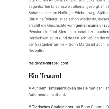
glücklichen Kindern. Für solche Glücksmomente 
sagenhaften Erlebniswelt allemal gesorgt: mit 
Schatzsuche am Haflinger Erlebnisweg. Später
Christine Reiterer ist es schon wieder da, diese
erzählt die Geschichte vom
gemeinsamen Tra
Pension ein Fünf-Sterne-Luxushotel zu machen.
Herzlichkeit spürt (und das ist schließlich der
der Gastgeberfamilie – Sohn Martin ist auch lä
Rezeption.
residence-mirabell.com
Ein Traum!
# Auf dem
Haflingerrücken
die Heimat der Hafl
Autominuten entfernt.
#
Tierisches Stadeldinner
mit Boho-Charme: Das