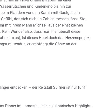
ist hier im Hotel Chalet Mirabell mit einer
Wasserrutschen und Kinderkino bis hin zur
 beim Plaudern vor dem Kamin mit Gastgeberin
s Gefühl, das sich nicht in Zahlen messen lässt. Sie
um
mit ihrem Mann Michael, aus der einst kleinen
 Kein Wunder also, dass man hier überall diese
 wahre Luxus), ist dieses Hotel doch das Herzensprojekt
ngst mittendrin, er empfängt die Gäste an der
inger entdecken – der Reitstall Sulfner ist nur fünf
 Dinner im Lamastall ist ein kulinarisches Highlight.