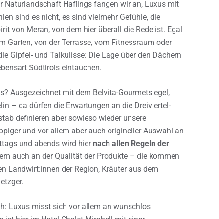
 Naturlandschaft Haflings fangen wir an, Luxus mit
n sind es nicht, es sind vielmehr Gefühle, die
irit von Meran, von dem hier überall die Rede ist. Egal
m Garten, von der Terrasse, vom Fitnessraum oder
 die Gipfel- und Talkulisse: Die Lage über den Dächern
ebensart Südtirols eintauchen.
s? Ausgezeichnet mit dem Belvita-Gourmetsiegel,
n – da dürfen die Erwartungen an die Dreiviertel-
tab definieren aber sowieso wieder unsere
ppiger und vor allem aber auch origineller Auswahl an
ttags und abends wird hier
nach allen Regeln der
llem auch an der Qualität der Produkte – die kommen
n Landwirt:innen der Region, Kräuter aus dem
etzger.
ich: Luxus misst sich vor allem an wunschlos