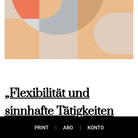
„Flexibilität und
sinnhafte Tätigkeiten
rücken in den
PRINT
ABO
KONTO