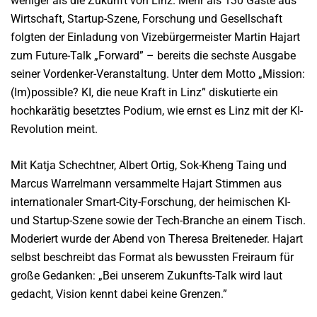
weniger als die Zukunft von Linz. Mehr als 130 Gäste aus
Wirtschaft, Startup-Szene, Forschung und Gesellschaft
folgten der Einladung von Vizebürgermeister Martin Hajart
zum Future-Talk „Forward” – bereits die sechste Ausgabe
seiner Vordenker-Veranstaltung. Unter dem Motto „Mission:
(Im)possible? KI, die neue Kraft in Linz” diskutierte ein
hochkarätig besetztes Podium, wie ernst es Linz mit der KI-
Revolution meint.
Mit Katja Schechtner, Albert Ortig, Sok-Kheng Taing und
Marcus Warrelmann versammelte Hajart Stimmen aus
internationaler Smart-City-Forschung, der heimischen KI-
und Startup-Szene sowie der Tech-Branche an einem Tisch.
Moderiert wurde der Abend von Theresa Breiteneder. Hajart
selbst beschreibt das Format als bewussten Freiraum für
große Gedanken: „Bei unserem Zukunfts-Talk wird laut
gedacht, Vision kennt dabei keine Grenzen.”