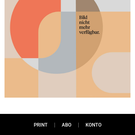
PRINT
ABO
KONTO
Ab in die Zeitkapsel!