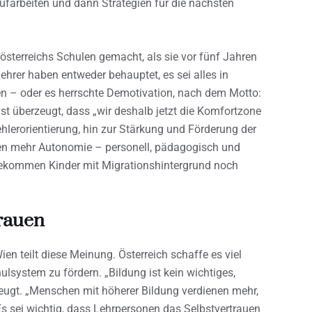
farbeiten und dann Strategien für die nächsten
österreichs Schulen gemacht, als sie vor fünf Jahren
 Lehrer haben entweder behauptet, es sei alles in
n – oder es herrschte Demotivation, nach dem Motto:
ist überzeugt, dass „wir deshalb jetzt die Komfortzone
lerorientierung, hin zur Stärkung und Förderung der
en mehr Autonomie – personell, pädagogisch und
bekommen Kinder mit Migrationshintergrund noch
trauen
ien teilt diese Meinung. Österreich schaffe es viel
lsystem zu fördern. „Bildung ist kein wichtiges,
zeugt. „Menschen mit höherer Bildung verdienen mehr,
 Es sei wichtig, dass Lehrpersonen das Selbstvertrauen