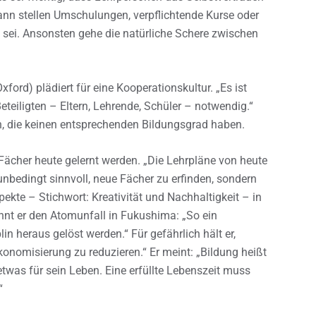
dann stellen Umschulungen, verpflichtende Kurse oder
 sei. Ansonsten gehe die natürliche Schere zwischen
ford) plädiert für eine Kooperationskultur. „Es ist
eiligten – Eltern, Lehrende, Schüler – notwendig.“
n, die keinen entsprechenden Bildungsgrad haben.
 Fächer heute gelernt werden. „Die Lehrpläne von heute
unbedingt sinnvoll, neue Fächer zu erfinden, sondern
pekte – Stichwort: Kreativität und Nachhaltigkeit – in
ennt er den Atomunfall in Fukushima: „So ein
n heraus gelöst werden.“ Für gefährlich hält er,
konomisierung zu reduzieren.“ Er meint: „Bildung heißt
 etwas für sein Leben. Eine erfüllte Lebenszeit muss
“