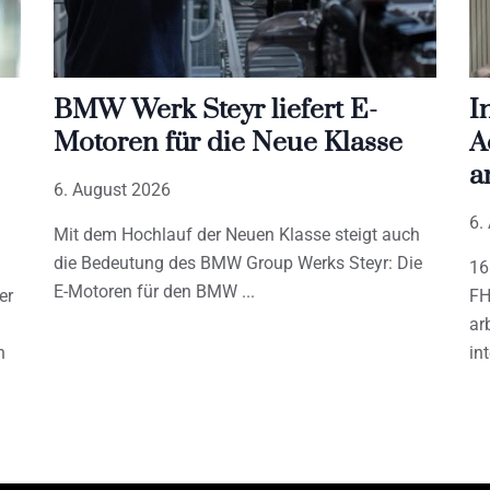
BMW Werk Steyr liefert E-
I
Motoren für die Neue Klasse
A
a
6. August 2026
6.
Mit dem Hochlauf der Neuen Klasse steigt auch
die Bedeutung des BMW Group Werks Steyr: Die
16
E-Motoren für den BMW
er
FH
ar
h
in