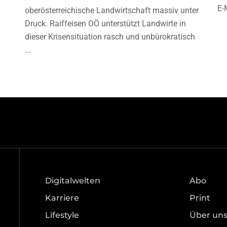
E-
oberösterreichische Landwirtschaft massiv unter
Druck. Raiffeisen OÖ unterstützt Landwirte in
dieser Krisensituation rasch und unbürokratisch
Digitalwelten
Abo
Karriere
Print
Lifestyle
Über un