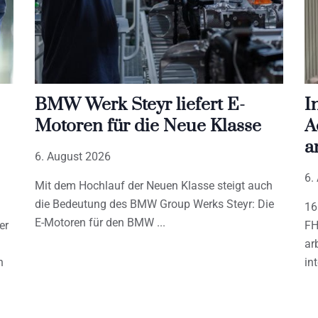
BMW Werk Steyr liefert E-
I
Motoren für die Neue Klasse
A
a
6. August 2026
6.
Mit dem Hochlauf der Neuen Klasse steigt auch
die Bedeutung des BMW Group Werks Steyr: Die
16
E-Motoren für den BMW
er
FH
ar
h
in