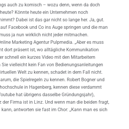
angs auch zu komisch – wozu denn, wenn da doch
 heute? Könnte heute ein Unternehmen noch
immt? Dabei ist das gar nicht so lange her. Ja, gut.
m auf Facebook und Co ins Auge springen und die man
ss ja nun wirklich nicht jeder mitmachen.
r Online Marketing Agentur Pulpmedia. „Aber es muss
 dort präsent ist, wo alltägliche Kommunikation
ber schnell ein kurzes Video mit den Mitarbeitern
Sie vielleicht kein Fan von Bedienungsanleitungen
irtuellen Welt zu kennen, schadet in dem Fall nicht.
 darum, die Spielregeln zu kennen. Robert Bogner und
chhochschule in Hagenberg, kennen diese verdammt
outube hat übrigens dasselbe Gründungsjahr),
tz der Firma ist in Linz. Und wenn man die beiden fragt,
 kann, antworten sie fast im Chor: „Kann man es sich