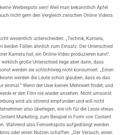
 keine Werbespots sein! Weil man bekanntlich Äpfel
r auch nicht gern den Vergleich zwischen Online Videos
icht wesentlich unterscheiden: „Technik, Kamera,
 beiden Fällen ähnlich zum Einsatz. Der Unterschied
 einer Kamera hat, ein Online-Video produzieren kann“,
 wirklich große Unterschied liege aber darin, dass
onst werden sie schlichtweg nicht konsumiert. „Einen
dwann werden die Leute schon glauben, dass es das
ur einmal.“ Wenn der User keinen Mehrwert findet, und
 werde er den Film nie wieder ansehen. Nicht umsonst
 Werbung wird als störend empfunden und will nicht
nternehmen also überlegen, wie ich für die Leute etwas
 Content Marketing, zum Beispiel in Form von Content
rten. Während also Fernsehspots aufgedrängt werden
bnis oder einen Nutzen schaffen. „Der Versuch, einen