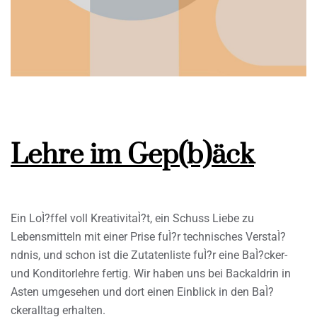
Lehre im Gep(b)äck
Ein LoÌ?ffel voll KreativitaÌ?t, ein Schuss Liebe zu
Lebensmitteln mit einer Prise fuÌ?r technisches VerstaÌ?
ndnis, und schon ist die Zutatenliste fuÌ?r eine BaÌ?cker-
und Konditorlehre fertig. Wir haben uns bei Backaldrin in
Asten umgesehen und dort einen Einblick in den BaÌ?
ckeralltag erhalten.