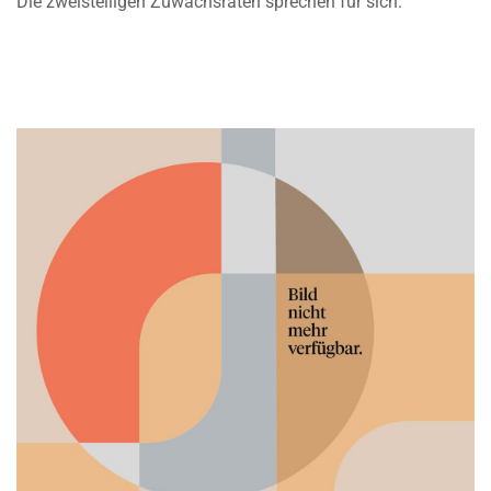
Die zweistelligen Zuwachsraten sprechen für sich.