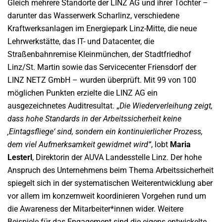
Gleich mehrere Standorte der LINZ AG und ihrer Töchter –
darunter das Wasserwerk Scharlinz, verschiedene
Kraftwerksanlagen im Energiepark Linz-Mitte, die neue
Lehrwerkstätte, das IT- und Datacenter, die
Straßenbahnremise Kleinmünchen, der Stadtfriedhof
Linz/St. Martin sowie das Servicecenter Friensdorf der
LINZ NETZ GmbH – wurden überprüft. Mit 99 von 100
möglichen Punkten erzielte die LINZ AG ein
ausgezeichnetes Auditresultat. „
Die Wiederverleihung zeigt,
dass hohe Standards in der Arbeitssicherheit keine
‚Eintagsfliege‘ sind, sondern ein kontinuierlicher Prozess,
dem viel Aufmerksamkeit gewidmet wird“
, lobt
Maria
Lesterl
, Direktorin der AUVA Landesstelle Linz. Der hohe
Anspruch des Unternehmens beim Thema Arbeitssicherheit
spiegelt sich in der systematischen Weiterentwicklung aber
vor allem im konzernweit koordinieren Vorgehen rund um
die Awareness der Mitarbeiter*innen wider. Weitere
Beispiele für das Engagement sind die eigens entwickelte,