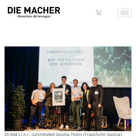
Im Bild v.l.n.r.: Jurymitglied Sascha Thöny (Fraunhofer Austria),