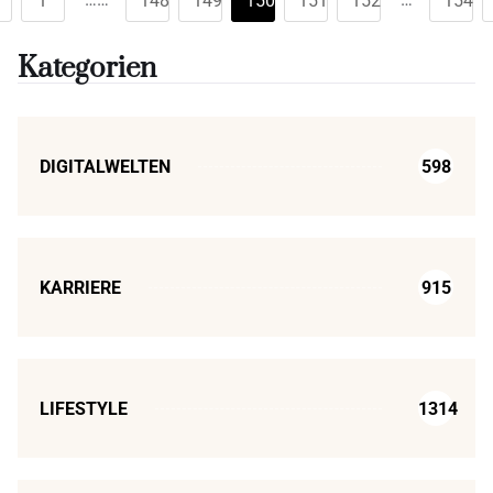
1
148
149
150
151
152
154
Kategorien
DIGITALWELTEN
598
KARRIERE
915
LIFESTYLE
1314