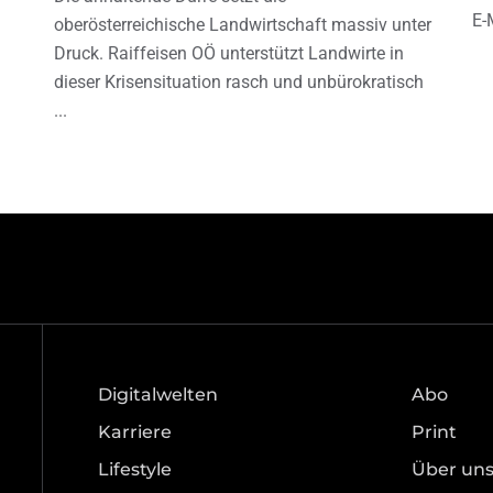
E-
oberösterreichische Landwirtschaft massiv unter
Druck. Raiffeisen OÖ unterstützt Landwirte in
dieser Krisensituation rasch und unbürokratisch
Digitalwelten
Abo
Karriere
Print
Lifestyle
Über un