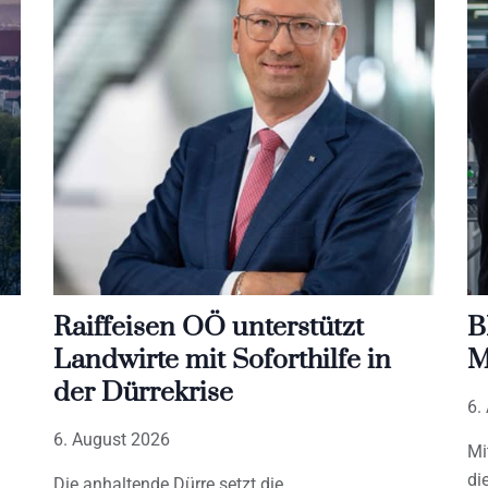
Raiffeisen OÖ unterstützt
B
Landwirte mit Soforthilfe in
M
der Dürrekrise
6.
6. August 2026
Mi
di
Die anhaltende Dürre setzt die