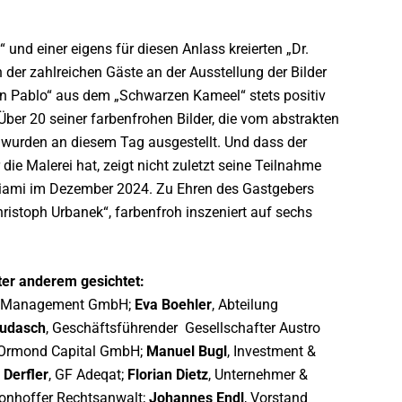
d einer eigens für diesen Anlass kreierten „Dr.
 der zahlreichen Gäste an der Ausstellung der Bilder
rn Pablo“ aus dem „Schwarzen Kameel“ stets positiv
ber 20 seiner farbenfrohen Bilder, die vom abstrakten
, wurden an diesem Tag ausgestellt. Und dass der
ie Malerei hat, zeigt nicht zuletzt seine Teilnahme
 Miami im Dezember 2024. Zu Ehren des Gastgebers
istoph Urbanek“, farbenfroh inszeniert auf sechs
ter anderem gesichtet:
tate Management GmbH;
Eva Boehler
, Abteilung
Budasch
, Geschäftsführender Gesellschafter Austro
 Ormond Capital GmbH;
Manuel Bugl
, Investment &
 Derfler
, GF Adeqat;
Florian Dietz
, Unternehmer &
Donhoffer Rechtsanwalt;
Johannes Endl
, Vorstand