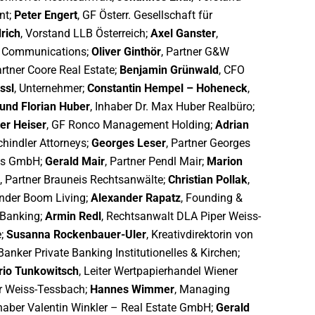
nt;
Peter Engert
, GF Österr. Gesellschaft für
rich
, Vorstand LLB Österreich;
Axel Ganster
,
r Communications;
Oliver Ginthör
, Partner G&W
rtner Coore Real Estate;
Benjamin Grünwald
, CFO
ssl
, Unternehmer;
Constantin Hempel – Hoheneck
,
und Florian Huber
, Inhaber Dr. Max Huber Realbüro;
ver Heiser
, GF Ronco Management Holding;
Adrian
chindler Attorneys;
Georges Leser
, Partner Georges
kus GmbH;
Gerald Mair
, Partner Pendl Mair;
Marion
, Partner Brauneis Rechtsanwälte;
Christian Pollak
,
under Boom Living;
Alexander Rapatz
, Founding &
 Banking;
Armin Redl
, Rechtsanwalt DLA Piper Weiss-
e;
Susanna Rockenbauer-Uler
, Kreativdirektorin von
 Banker Private Banking Institutionelles & Kirchen;
io Tunkowitsch
, Leiter Wertpapierhandel Wiener
er Weiss-Tessbach;
Hannes Wimmer
, Managing
nhaber Valentin Winkler – Real Estate GmbH;
Gerald