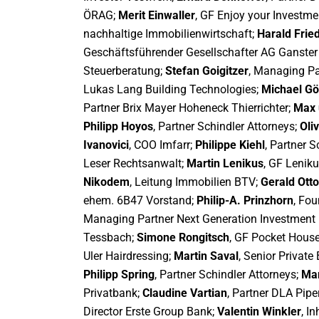
ÖRAG;
Merit Einwaller
, GF Enjoy your Investme
nachhaltige Immobilienwirtschaft;
Harald Fried
Geschäftsführender Gesellschafter AG Ganste
Steuerberatung;
Stefan Goigitzer
, Managing Pa
Lukas Lang Building Technologies;
Michael Gö
Partner Brix Mayer Hoheneck Thierrichter;
Max 
Philipp Hoyos
, Partner Schindler Attorneys;
Oli
Ivanovici
, COO Imfarr;
Philippe Kiehl
, Partner S
Leser Rechtsanwalt;
Martin Lenikus
, GF Leni
Nikodem
, Leitung Immobilien BTV;
Gerald Otto
ehem. 6B47 Vorstand;
Philip-A. Prinzhorn
, Fo
Managing Partner Next Generation Investment
Tessbach;
Simone Rongitsch
, GF Pocket Hous
Uler Hairdressing;
Martin Saval
, Senior Private
Philipp Spring
, Partner Schindler Attorneys;
Mar
Privatbank;
Claudine Vartian
, Partner DLA Pip
Director Erste Group Bank;
Valentin Winkler
, I