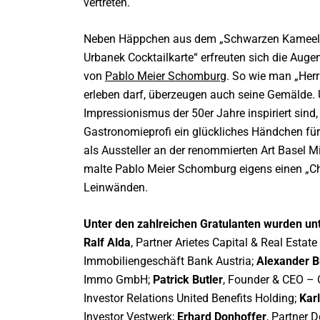
vertreten.
Neben Häppchen aus dem „Schwarzen Kameel“ un
Urbanek Cocktailkarte“ erfreuten sich die Augen
von
Pablo Meier Schomburg
. So wie man „Her
erleben darf, überzeugen auch seine Gemälde. Ü
Impressionismus der 50er Jahre inspiriert sind
Gastronomieprofi ein glückliches Händchen für d
als Aussteller an der renommierten Art Basel
malte Pablo Meier Schomburg eigens einen „Chr
Leinwänden.
Unter den zahlreichen Gratulanten wurden un
Ralf Alda
, Partner Arietes Capital & Real Es
Immobiliengeschäft Bank Austria;
Alexander 
Immo GmbH;
Patrick Butler
, Founder & CEO –
Investor Relations United Benefits Holding;
Karl
Investor Vestwerk;
Erhard Donhoffer
, Partner 