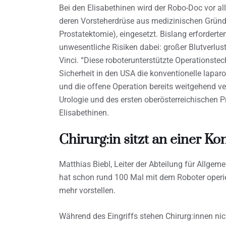
Bei den Elisabethinen wird der Robo-Doc vor a
deren Vorsteherdrüse aus medizinischen Gründe
Prostatektomie), eingesetzt. Bislang erforderten
unwesentliche Risiken dabei: großer Blutverlu
Vinci. “Diese roboterunterstützte Operationste
Sicherheit in den USA die konventionelle lapa
und die offene Operation bereits weitgehend ver
Urologie und des ersten oberösterreichischen
Elisabethinen.
Chirurg:in sitzt an einer Ko
Matthias Biebl, Leiter der Abteilung für Allgeme
hat schon rund 100 Mal mit dem Roboter operier
mehr vorstellen.
Während des Eingriffs stehen Chirurg:innen nich