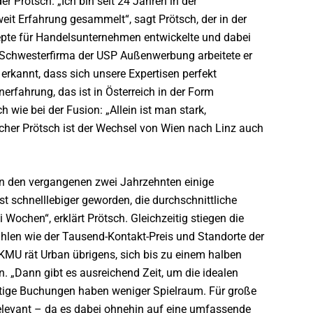
 Prötsch. „Ich bin seit 24 Jahren in der
it Erfahrung gesammelt“, sagt Prötsch, der in der
pte für Handelsunternehmen entwickelte und dabei
er Schwesterfirma der USP Außenwerbung arbeitete er
rkannt, dass sich unsere Expertisen perfekt
rfahrung, das ist in Österreich in der Form
h wie bei der Fusion: „Allein ist man stark,
cher Prötsch ist der Wechsel von Wien nach Linz auch
n den vergangenen zwei Jahrzehnten einige
t schnelllebiger geworden, die durchschnittliche
 Wochen“, erklärt Prötsch. Gleichzeitig stiegen die
len wie der Tausend-Kontakt-Preis und Standorte der
KMU rät Urban übrigens, sich bis zu einem halben
. „Dann gibt es ausreichend Zeit, um die idealen
istige Buchungen haben weniger Spielraum. Für große
levant – da es dabei ohnehin auf eine umfassende