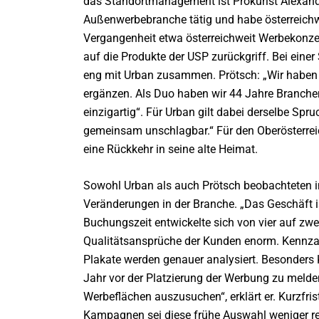
das Standortmanagement ist Prokurist Alexander
Außenwerbebranche tätig und habe österreichwe
Vergangenheit etwa österreichweit Werbekonze
auf die Produkte der USP zurückgriff. Bei ein
eng mit Urban zusammen. Prötsch: „Wir haben e
ergänzen. Als Duo haben wir 44 Jahre Branchene
einzigartig“. Für Urban gilt dabei derselbe Spruc
gemeinsam unschlagbar.“ Für den Oberösterrei
eine Rückkehr in seine alte Heimat.
Sowohl Urban als auch Prötsch beobachteten i
Veränderungen in der Branche. „Das Geschäft is
Buchungszeit entwickelte sich von vier auf zwei
Qualitätsansprüche der Kunden enorm. Kennzah
Plakate werden genauer analysiert. Besonders 
Jahr vor der Platzierung der Werbung zu melden
Werbeflächen auszusuchen“, erklärt er. Kurzfr
Kampagnen sei diese frühe Auswahl weniger re