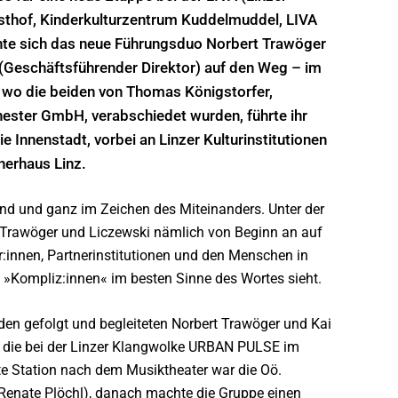
thof, Kinderkulturzentrum Kuddelmuddel, LIVA
hte sich das neue Führungsduo Norbert Trawöger
i (Geschäftsführender Direktor) auf den Weg – im
 wo die beiden von Thomas Königstorfer,
ester GmbH, verabschiedet wurden, führte ihr
Innenstadt, vorbei an Linzer Kulturinstitutionen
nerhaus Linz.
end und ganz im Zeichen des Miteinanders. Unter der
Trawöger und Liczewski nämlich von Beginn an auf
r:innen, Partnerinstitutionen und den Menschen in
s »Kompliz:innen« im besten Sinne des Wortes sieht.
den gefolgt und begleiteten Norbert Trawöger und Kai
 die bei der Linzer Klangwolke URBAN PULSE im
rste Station nach dem Musiktheater war die Oö.
 Renate Plöchl), danach machte die Gruppe einen