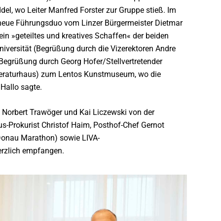
l, wo Leiter Manfred Forster zur Gruppe stieß. Im
neue Führungsduo vom Linzer Bürgermeister Dietmar
n »geteiltes und kreatives Schaffen« der beiden
universität (Begrüßung durch die Vizerektoren Andre
(Begrüßung durch Georg Hofer/Stellvertretender
iteraturhaus) zum Lentos Kunstmuseum, wo die
Hallo sagte.
orbert Trawöger und Kai Liczewski von der
us-Prokurist Christof Haim, Posthof-Chef Gernot
 Donau Marathon) sowie LIVA-
erzlich empfangen.