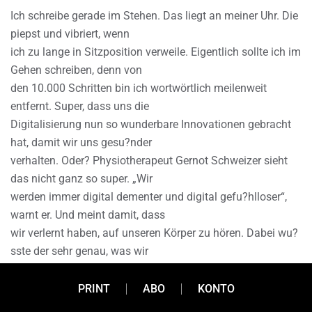
Ich schreibe gerade im Stehen. Das liegt an meiner Uhr. Die
piepst und vibriert, wenn
ich zu lange in Sitzposition verweile. Eigentlich sollte ich im
Gehen schreiben, denn von
den 10.000 Schritten bin ich wortwörtlich meilenweit
entfernt. Super, dass uns die
Digitalisierung nun so wunderbare Innovationen gebracht
hat, damit wir uns gesu?nder
verhalten. Oder? Physiotherapeut Gernot Schweizer sieht
das nicht ganz so super. „Wir
werden immer digital dementer und digital gefu?hlloser“,
warnt er. Und meint damit, dass
wir verlernt haben, auf unseren Körper zu hören. Dabei wu?
sste der sehr genau, was wir
brauchen. Ja, das wu?ssten wir generell. Wir wu?ssten
auch, dass unser Gesundheits- und
PRINT
ABO
KONTO
Pflegesystem dringend Veränderungen brauchen. An