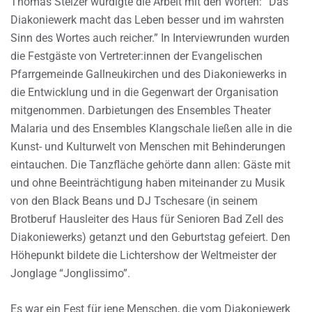
Thomas Stelzer würdigte die Arbeit mit den Worten: “Das
Diakoniewerk macht das Leben besser und im wahrsten
Sinn des Wortes auch reicher.” In Interviewrunden wurden
die Festgäste von Vertreter:innen der Evangelischen
Pfarrgemeinde Gallneukirchen und des Diakoniewerks in
die Entwicklung und in die Gegenwart der Organisation
mitgenommen. Darbietungen des Ensembles Theater
Malaria und des Ensembles Klangschale ließen alle in die
Kunst- und Kulturwelt von Menschen mit Behinderungen
eintauchen. Die Tanzfläche gehörte dann allen: Gäste mit
und ohne Beeinträchtigung haben miteinander zu Musik
von den Black Beans und DJ Tschesare (in seinem
Brotberuf Hausleiter des Haus für Senioren Bad Zell des
Diakoniewerks) getanzt und den Geburtstag gefeiert. Den
Höhepunkt bildete die Lichtershow der Weltmeister der
Jonglage “Jonglissimo”.
Es war ein Fest für jene Menschen, die vom Diakoniewerk