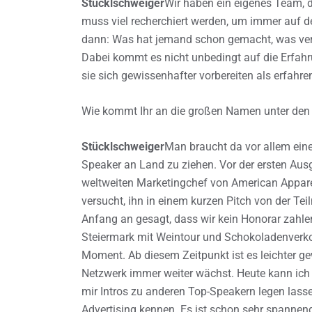
Stücklschweiger
Wir haben ein eigenes Team, 
muss viel recherchiert werden, um immer auf d
dann: Was hat jemand schon gemacht, was verö
Dabei kommt es nicht unbedingt auf die Erfah
sie sich gewissenhafter vorbereiten als erfahre
Wie kommt Ihr an die großen Namen unter den
Stücklschweiger
Man braucht da vor allem eine
Speaker an Land zu ziehen. Vor der ersten Au
weltweiten Marketingchef von American Appare
versucht, ihn in einem kurzen Pitch von der T
Anfang an gesagt, dass wir kein Honorar zahlen
Steiermark mit Weintour und Schokoladenverko
Moment. Ab diesem Zeitpunkt ist es leichter ge
Netzwerk immer weiter wächst. Heute kann ich
mir Intros zu anderen Top-Speakern legen lassen
Advertising kennen. Es ist schon sehr spannend,