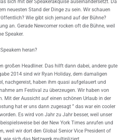
das sich mit der Speakerakquise auseinandersetzt. Da
em neuesten Stand der Dinge zu sein. Wir schauen
ffentlich? Wie gibt sich jemand auf der Bühne?
rung an. Gerade Newcomer rocken oft die Bühne, weil
ne Speaker.
 Speakern heran?
n großen Headliner. Das hilft dann dabei, andere gute
sgabe 2014 sind wir Ryan Holiday, dem damaligen
l, nachgereist, haben ihm quasi aufgelauert und
eilnahme am Festival zu überzeugen. Wir haben von
. Mit der Aussicht auf einen schönen Urlaub in der
stung hat er uns dann zugesagt ” das war ein cooler
worden. Es wird von Jahr zu Jahr besser, weil unser
 beispielsweise bei der New York Times anrufen und
, weil wir dort den Global Senior Vice President of
 wie sich das Netzwerk multipliziert.