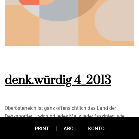
denk.würdig 4_2013
Oberösterreich ist ganz offensichtlich das Land der
Denksportler … wir sind jedes Mal wieder fasziniert, wie
viele unserer Leser selbst die kniffligsten Aufgaben lösen.
PRINT
ABO
KONTO
Das gehört natürlich belohnt: Unter allen Einsendungen