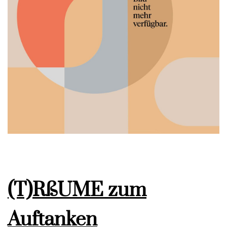
(T)RßUME zum
Auftanken