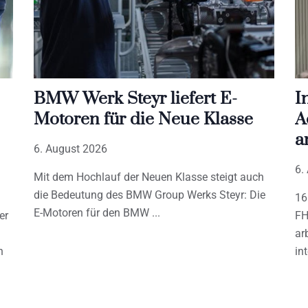
BMW Werk Steyr liefert E-
I
Motoren für die Neue Klasse
A
a
6. August 2026
6.
Mit dem Hochlauf der Neuen Klasse steigt auch
die Bedeutung des BMW Group Werks Steyr: Die
16
E-Motoren für den BMW
er
FH
ar
h
in