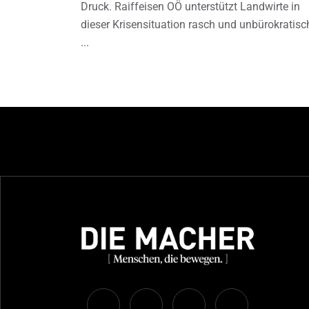
Druck. Raiffeisen OÖ unterstützt Landwirte in
dieser Krisensituation rasch und unbürokratisc