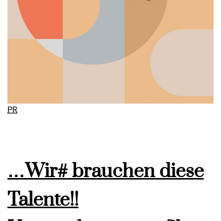
PR
…Wir# brauchen diese
Talente!!