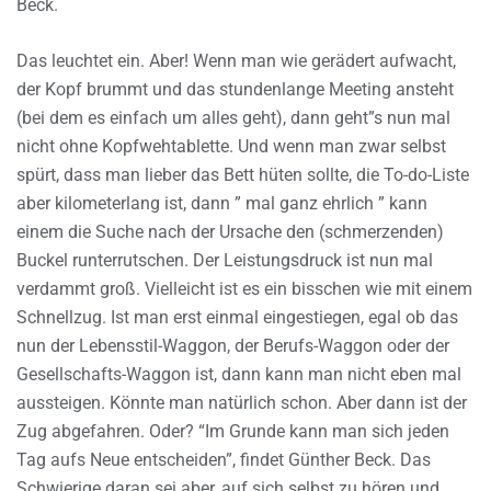
Beck.
Das leuchtet ein. Aber! Wenn man wie gerädert aufwacht,
der Kopf brummt und das stundenlange Meeting ansteht
(bei dem es einfach um alles geht), dann geht”s nun mal
nicht ohne Kopfwehtablette. Und wenn man zwar selbst
spürt, dass man lieber das Bett hüten sollte, die To-do-Liste
aber kilometerlang ist, dann ” mal ganz ehrlich ” kann
einem die Suche nach der Ursache den (schmerzenden)
Buckel runterrutschen. Der Leistungsdruck ist nun mal
verdammt groß. Vielleicht ist es ein bisschen wie mit einem
Schnellzug. Ist man erst einmal eingestiegen, egal ob das
nun der Lebensstil-Waggon, der Berufs-Waggon oder der
Gesellschafts-Waggon ist, dann kann man nicht eben mal
aussteigen. Könnte man natürlich schon. Aber dann ist der
Zug abgefahren. Oder? “Im Grunde kann man sich jeden
Tag aufs Neue entscheiden”, findet Günther Beck. Das
Schwierige daran sei aber, auf sich selbst zu hören und