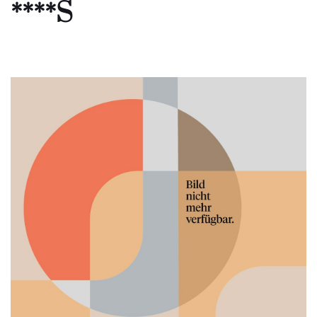
****S