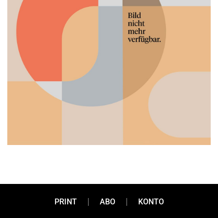
Was wir einen B2B
PRINT
ABO
KONTO