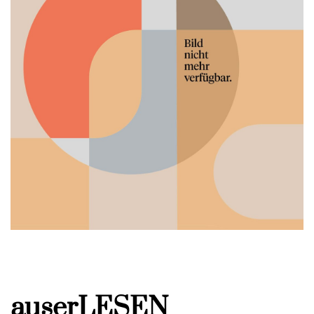
auserLESEN