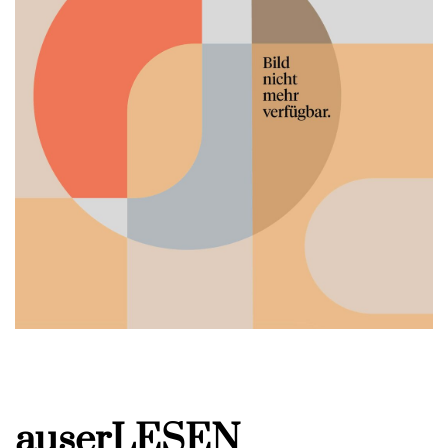
auserLESEN