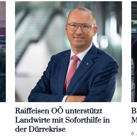
Raiffeisen OÖ unterstützt
B
Landwirte mit Soforthilfe in
M
der Dürrekrise
6.