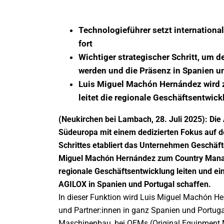
Technologieführer setzt internationa
fort
Wichtiger strategischer Schritt, um 
werden und die Präsenz in Spanien u
Luis Miguel Machón Hernández wird 
leitet die regionale Geschäftsentwic
(Neukirchen bei Lambach, 28. Juli 2025): Die
Südeuropa mit einem dedizierten Fokus auf d
Schrittes etabliert das Unternehmen Geschäfte
Miguel Machón Hernández zum Country Manager
regionale Geschäftsentwicklung leiten und ei
AGILOX in Spanien und Portugal schaffen.
In dieser Funktion wird Luis Miguel Machón He
und Partner:innen in ganz Spanien und Portug
Maschinenbau, bei OEMs (Original Equipment Man