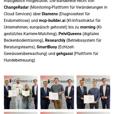
maßgeblich mitgestaltet. Die Bandbreite reicht von
ChangeRadar
(Monitoring-Plattform für Veränderungen in
Cloud Services) über
Diamens
(Diagnosetest für
Endometriose) und
mcp-builder.ai
(KI-Infrastruktur für
Unternehmen, europäisch gehostet) bis zu
morning
(KI-
gestütztes Karriere-Matching),
PelviQueens
(digitales
Beckenbodentraining),
Researchly
(Betriebssystem für
Beratungsteams),
SmartBuoy
(Echtzeit-
Gewässerüberwachung) und
gehgassi
(Plattform für
Hundebetreuung).