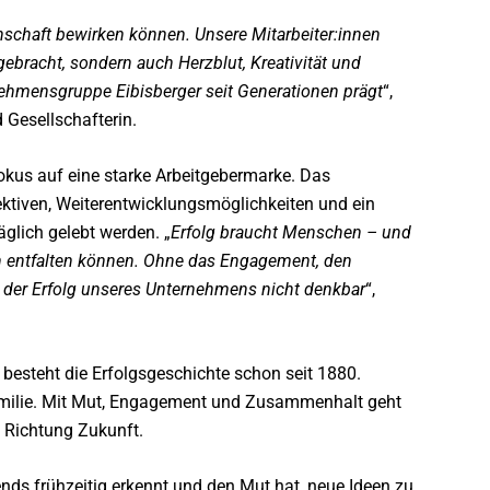
nschaft bewirken können. Unsere Mitarbeiter:innen
ebracht, sondern auch Herzblut, Kreativität und
rnehmensgruppe Eibisberger seit Generationen prägt
“,
 Gesellschafterin.
Fokus auf eine starke Arbeitgebermarke. Das
ektiven, Weiterentwicklungsmöglichkeiten und ein
glich gelebt werden. „
Erfolg braucht Menschen – und
h entfalten können. Ohne das Engagement, den
e der Erfolg unseres Unternehmens nicht denkbar
“,
besteht die Erfolgsgeschichte schon seit 1880.
Familie. Mit Mut, Engagement und Zusammenhalt geht
 Richtung Zukunft.
ends frühzeitig erkennt und den Mut hat, neue Ideen zu