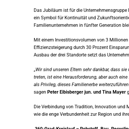
Das Jubiläum ist für die Unternehmensgruppe E
ein Symbol für Kontinuität und Zukunftsorienti
Familienunternehmen in fünfter Generation bleib
Mit einem Investitionsvolumen von 3 Millionen 
Effizienzsteigerung durch 30 Prozent Einspar
Ausbau der drei Standorte setzt das Unterneh
„
Wir sind unseren Eltern sehr dankbar, dass si
treten, ist eine Herausforderung, aber auch ein
als Privileg, dieses Familienerbe weiterzuführe
sagen
Peter Eibisberger jun. und Tina Mayer
g
Die Verbindung von Tradition, Innovation und
wie die enge Verbundenheit zur Region und ihr
360-Grad-Kreislauf – Rohstoff. Bau. Recyclin