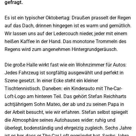
gefragt.
Es ist ein typischer Oktobertag: Draußen prasselt der Regen
auf das Dach, drinnen hingegen ist es warm und gemütlich.
Wir lassen uns auf der Ledercouch nieder, jeder mit einem
heißen Kaffee in der Hand. Das monotone Trommeln des
Regens wird zum angenehmen Hintergrundgeräusch.
Die große Halle wirkt fast wie ein Wohnzimmer für Autos:
Jedes Fahrzeug ist sorgfältig ausgewählt und perfekt in
Szene gesetzt. In einer Ecke steht ein kleiner
Tischtennistisch. Daneben: ein Kinderauto mit The-Car-
Loft-Logo am hinteren Teil. Das gehört Stefan Reichharts
achtjährigem Sohn Mateo, der ab und zu seinen Papa in
der Arbeit besucht, wie wir erfahren. Stefan selbst spiegelt
die Atmosphäre seines Autohauses wider: ruhig und
überlegt, bodenständig und ehrgeizig zugleich. Sechs Jahre
ist es her, dass er The Car Loft gegründet hat. Sechs Jahre