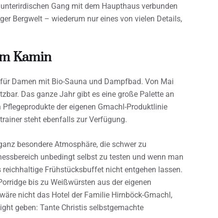
en unterirdischen Gang mit dem Haupthaus verbunden
urger Bergwelt – wiederum nur eines von vielen Details,
nem Kamin
ch für Damen mit Bio-Sauna und Dampfbad. Von Mai
zbar. Das ganze Jahr gibt es eine große Palette an
Pflegeprodukte der eigenen Gmachl-Produktlinie
rainer steht ebenfalls zur Verfügung.
 ganz besondere Atmosphäre, die schwer zu
lnessbereich unbedingt selbst zu testen und wenn man
 reichhaltige Frühstücksbuffet nicht entgehen lassen.
 Porridge bis zu Weißwürsten aus der eigenen
s wäre nicht das Hotel der Familie Hirnböck-Gmachl,
ight geben: Tante Christis selbstgemachte