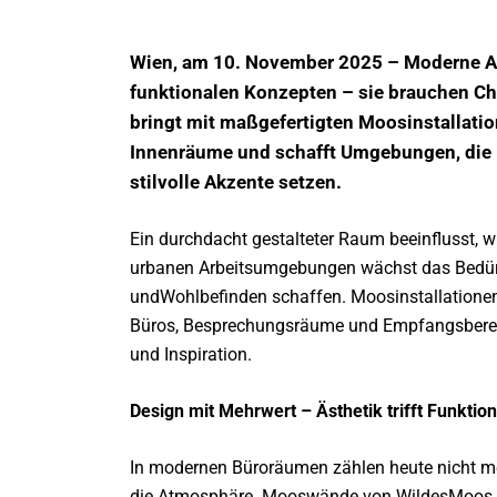
Wien, am 10. November 2025 – Moderne Ar
funktionalen Konzepten – sie brauchen Ch
bringt mit maßgefertigten Moosinstallatio
Innenräume und schafft Umgebungen, die K
stilvolle Akzente setzen.
Ein durchdacht gestalteter Raum beeinflusst, w
urbanen Arbeitsumgebungen wächst das Bedürfn
undWohlbefinden schaffen. Moosinstallationen
Büros, Besprechungsräume und Empfangsbereich
und Inspiration.
Design mit Mehrwert – Ästhetik trifft Funktion
In modernen Büroräumen zählen heute nicht me
die Atmosphäre. Mooswände von WildesMoos sc