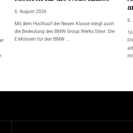
a
6. August 2026
6.
Mit dem Hochlauf der Neuen Klasse steigt auch
die Bedeutung des BMW Group Werks Steyr: Die
16
E-Motoren für den BMW
er
FH
ar
h
in