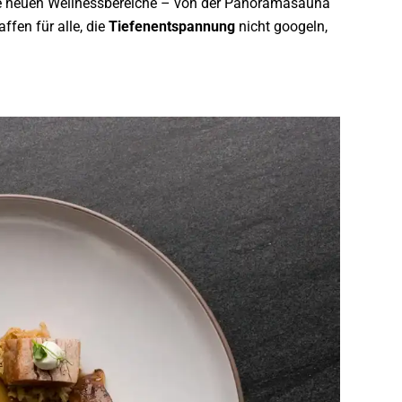
. Die neuen Wellnessbereiche – von der Panoramasauna
ffen für alle, die
Tiefenentspannung
nicht googeln,