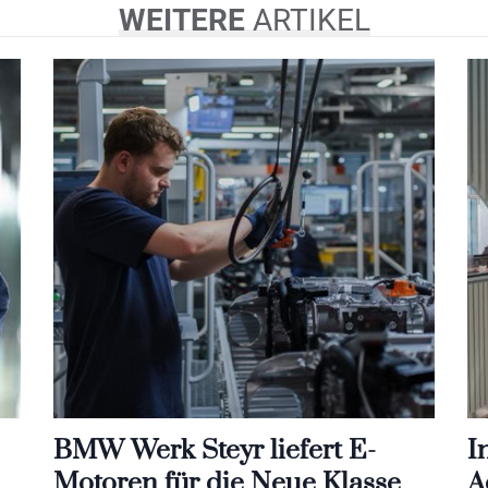
WEITERE
ARTIKEL
BMW Werk Steyr liefert E-
I
Motoren für die Neue Klasse
A