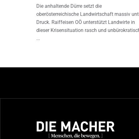
Die anhaltende Dürre setzt die
oberösterreichische Landwirtschaft massiv unt
Druck. Raiffeisen OÖ unterstützt Landwirte in
dieser Krisensituation rasch und unbürokratisc