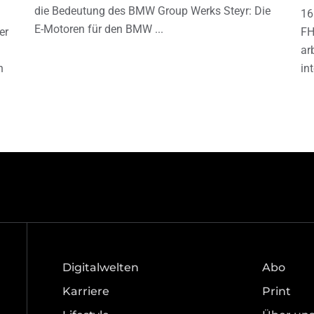
die Bedeutung des BMW Group Werks Steyr: Die
16
E-Motoren für den BMW
er
FH
ar
h
in
Digitalwelten
Abo
Karriere
Print