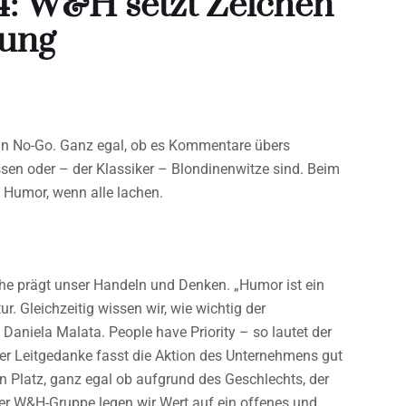
4: W&H setzt Zeichen
rung
in No-Go. Ganz egal, ob es Kommentare übers
ssen oder – der Klassiker – Blondinenwitze sind. Beim
 Humor, wenn alle lachen.
e prägt unser Handeln und Denken. „Humor ist ein
r. Gleichzeitig wissen wir, wie wichtig der
Daniela Malata. People have Priority – so lautet der
r Leitgedanke fasst die Aktion des Unternehmens gut
 Platz, ganz egal ob aufgrund des Geschlechts, der
 der W&H-Gruppe legen wir Wert auf ein offenes und