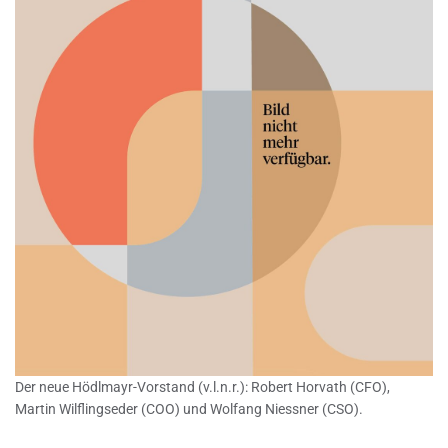
Der neue Hödlmayr-Vorstand (v.l.n.r.): Robert Horvath (CFO),
Martin Wilflingseder (COO) und Wolfang Niessner (CSO).