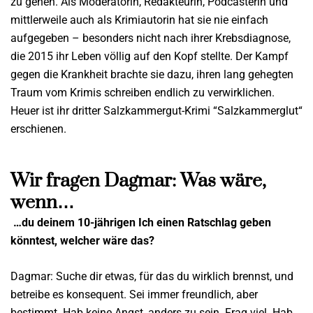
zu gehen. Als Moderatorin, Redakteurin, Podcasterin und
mittlerweile auch als Krimiautorin hat sie nie einfach
aufgegeben – besonders nicht nach ihrer Krebsdiagnose,
die 2015 ihr Leben völlig auf den Kopf stellte. Der Kampf
gegen die Krankheit brachte sie dazu, ihren lang gehegten
Traum vom Krimis schreiben endlich zu verwirklichen.
Heuer ist ihr dritter Salzkammergut-Krimi “
Salzkammerglut
“
erschienen.
Wir fragen Dagmar: Was wäre,
wenn…
…du deinem 10-jährigen Ich einen Ratschlag geben
könntest, welcher wäre das?
Dagmar: Suche dir etwas, für das du wirklich brennst, und
betreibe es konsequent. Sei immer freundlich, aber
bestimmt. Hab keine Angst, anders zu sein. Frag viel. Hab