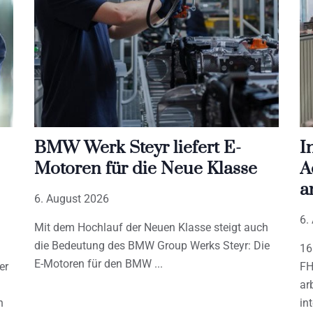
BMW Werk Steyr liefert E-
I
Motoren für die Neue Klasse
A
a
6. August 2026
6.
Mit dem Hochlauf der Neuen Klasse steigt auch
die Bedeutung des BMW Group Werks Steyr: Die
16
E-Motoren für den BMW
er
FH
ar
h
in