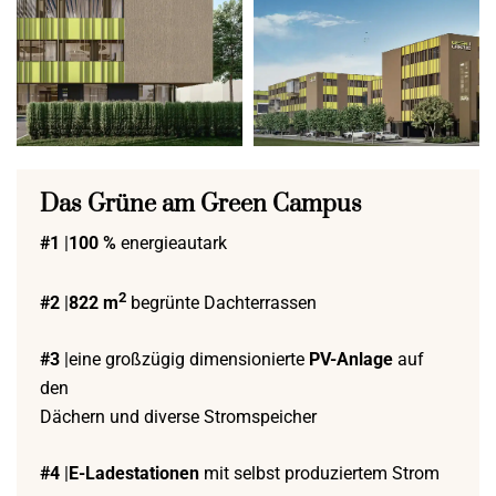
Das Grüne am Green Campus
#1
|
100 %
energieautark
2
#2
|
822 m
begrünte Dachterrassen
#3
|eine großzügig dimensionierte
PV-Anlage
auf
den
Dächern und diverse Stromspeicher
#4
|
E-Ladestationen
mit selbst produziertem Strom