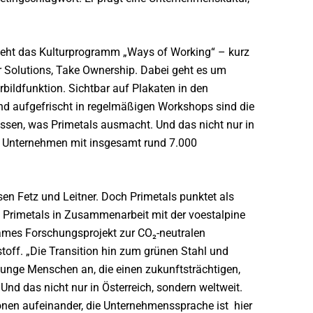
eht das Kulturprogramm „Ways of Working“ – kurz
er Solutions, Take Ownership. Dabei geht es um
bildfunktion. Sichtbar auf Plakaten in den
nd aufgefrischt in regelmäßigen Workshops sind die
essen, was Primetals ausmacht. Und das nicht nur in
as Unternehmen mit insgesamt rund 7.000
issen Fetz und Leitner. Doch Primetals punktet als
te Primetals in Zusammenarbeit mit der voestalpine
ames Forschungsprojekt zur CO₂-neutralen
off. „Die Transition hin zum grünen Stahl und
 junge Menschen an, die einen zukunftsträchtigen,
 Und das nicht nur in Österreich, sondern weltweit.
ionen aufeinander, die Unternehmenssprache ist hier