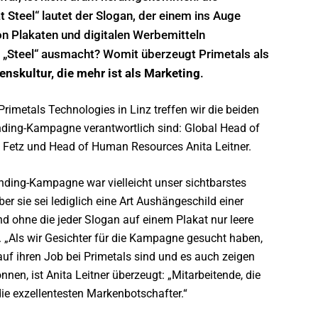
 Steel“ lautet der Slogan, der einem ins Auge
von Plakaten und digitalen Werbemitteln
n „Steel“ ausmacht? Womit überzeugt Primetals als
nskultur, die mehr ist als Marketing
.
metals Technologies in Linz treffen wir die beiden
nding-Kampagne verantwortlich sind: Global Head of
Fetz und Head of Human Resources Anita Leitner.
ding-Kampagne war vielleicht unser sichtbarstes
Aber sie sei lediglich eine Art Aushängeschild einer
nd ohne die jeder Slogan auf einem Plakat nur leere
. „Als wir Gesichter für die Kampagne gesucht haben,
auf ihren Job bei Primetals sind und es auch zeigen
nen, ist Anita Leitner überzeugt: „Mitarbeitende, die
die exzellentesten Markenbotschafter.“