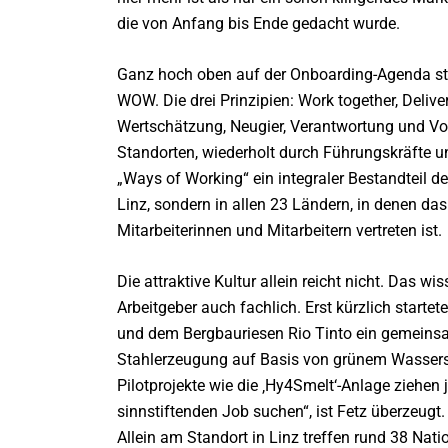
die von Anfang bis Ende gedacht wurde.
Ganz hoch oben auf der Onboarding-Agenda st
WOW. Die drei Prinzipien: Work together, Deliv
Wertschätzung, Neugier, Verantwortung und Vor
Standorten, wiederholt durch Führungskräfte u
„Ways of Working“ ein integraler Bestandteil d
Linz, sondern in allen 23 Ländern, in denen d
Mitarbeiterinnen und Mitarbeitern vertreten ist.
Die attraktive Kultur allein reicht nicht. Das w
Arbeitgeber auch fachlich. Erst kürzlich starte
und dem Bergbauriesen Rio Tinto ein gemeins
Stahlerzeugung auf Basis von grünem Wasserst
Pilotprojekte wie die ‚Hy4Smelt‘-Anlage ziehen
sinnstiftenden Job suchen“, ist Fetz überzeugt.
Allein am Standort in Linz treffen rund 38 Nat