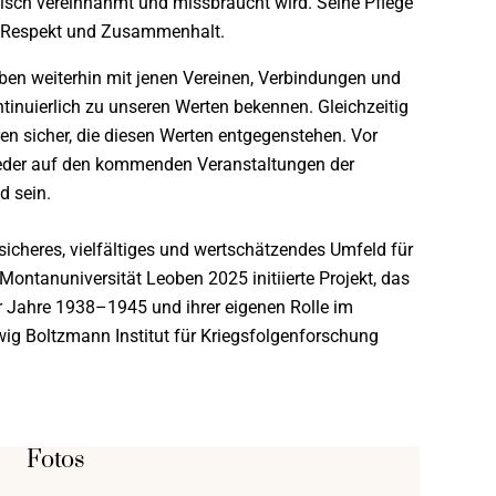
gisch vereinnahmt und missbraucht wird. Seine Pflege
t, Respekt und Zusammenhalt.
ben weiterhin mit jenen Vereinen, Verbindungen und
ontinuierlich zu unseren Werten bekennen. Gleichzeitig
uren sicher, die diesen Werten entgegenstehen. Vor
Leder auf den kommenden Veranstaltungen der
d sein.
sicheres, vielfältiges und wertschätzendes Umfeld für
 Montanuniversität Leoben 2025 initiierte Projekt, das
er Jahre 1938–1945 und ihrer eigenen Rolle im
g Boltzmann Institut für Kriegsfolgenforschung
Fotos