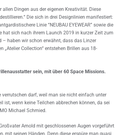
 allen Dingen aus der eigenen Kreativität. Diese
tillieren.“ Die sich in drei Designlinien manifestiert:
antgardistischere Linie “NEUBAU EYEWEAR” sowie die
ese hat sich nach ihrem Launch 2019 in kurzer Zeit zum
d – haben wir schon erwähnt, dass das Linzer
 „Atelier Collection“ entstehen Brillen aus 18-
rillenausstatter sein, mit über 60 Space Missions.
ie verrutschen darf, weil man sie nicht einfach unter
l ist, wenn keine Teilchen abbrechen können, da sei
 CMO Michael Schmied.
Großvater Arnold mit geschlossenen Augen vorgeführt
en, mit seinen Händen. Denn diese erspüre man quasi