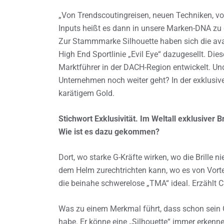
„Von Trendscoutingreisen, neuen Techniken, vor
Inputs heißt es dann in unsere Marken-DNA zu des
Zur Stammmarke Silhouette haben sich die av
High End Sportlinie „Evil Eye“ dazugesellt. Di
Marktführer in der DACH-Region entwickelt. Un
Unternehmen noch weiter geht? In der exklusiven
karätigem Gold.
Stichwort Exklusivität. Im Weltall exklusiver B
Wie ist es dazu gekommen?
Dort, wo starke G-Kräfte wirken, wo die Brille n
dem Helm zurechtrichten kann, wo es von Vortei
die beinahe schwerelose „TMA“ ideal. Erzählt
Was zu einem Merkmal führt, dass schon sein 
habe. Er könne eine „Silhouette“ immer erkenn